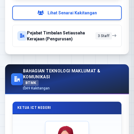
Lihat Senarai Kakitangan
Pejabat Timbalan Setiausaha
3 Staff
Kerajaan (Pengurusan)
BAHAGIAN TEKNOLOGI MAKLUMAT &
KOMUNIKASI
BTMK
49 Kakitangan
KETUA ICT NEGERI