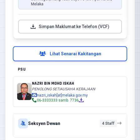
Melaka
Simpan Maklumat ke Telefon (VCF)
Lihat Senarai Kakitangan
PSU
NAZRI BIN MOHD ISKAH
PENOLONG SETIAUSAHA KERAJAAN
nazri_iskah[at]melaka.gov.my
06-3333333 samb. 7736
Seksyen Dewan
4 Staff