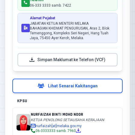
Telefon
06-333 3333 samb. 7422
Alamat Pejabat
JABATAN KETUA MENTERI MELAKA
BAHAGIAN KHIDMAT PENGURUSAN, Aras 2, Blok
Temenggong, Kompleks Seri Negeri, Hang Tuah
Jaya, 75450 Ayer Keroh, Melaka.
Simpan Maklumat ke Telefon (VCF)
Lihat Senarai Kakitangan
KPSU
NURFAIZAH BINTI MOHD NOOR
KETUA PENOLONG SETIAUSAHA KERAJAAN
nurfaizah[at]melaka.gov.my
06-3333333 samb. 7960