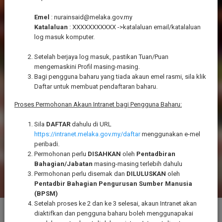
Emel
: nurainsaid@melaka.gov.my
DAFTAR MASUK
Katalaluan
: XXXXXXXXXXX ->katalaluan email/katalaluan
log masuk komputer.
Lupa Kata Laluan?
Daftar
Setelah berjaya log masuk, pastikan Tuan/Puan
mengemaskini Profil masing-masing.
Manual Pengguna
Bagi pengguna baharu yang tiada akaun emel rasmi, sila klik
Senarai Tempahan Bilik
Daftar untuk membuat pendaftaran baharu.
Proses Permohonan Akaun Intranet bagi Pengguna Baharu:
Sila
DAFTAR
dahulu di URL
https://intranet.melaka.gov.my/daftar
menggunakan e-mel
peribadi.
Permohonan perlu
DISAHKAN
oleh
Pentadbiran
Bahagian/Jabatan
masing-masing terlebih dahulu
Permohonan perlu disemak dan
DILULUSKAN
oleh
Pentadbir Bahagian Pengurusan Sumber Manusia
(BPSM)
Setelah proses ke 2 dan ke 3 selesai, akaun Intranet akan
Footer
diaktifkan dan pengguna baharu boleh menggunapakai